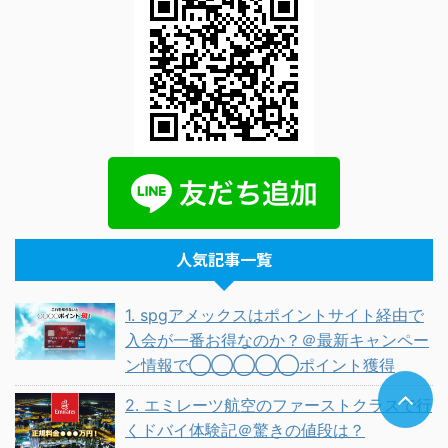
人気記事一覧
1. spgアメックスはポイントサイト経由で
入会が一番お得なのか？＠最新キャンペー
ン情報で◯◯◯◯◯ポイント獲得
2. エミレーツ航空のファーストクラスで行
くドバイ体験記＠驚きの値段は？