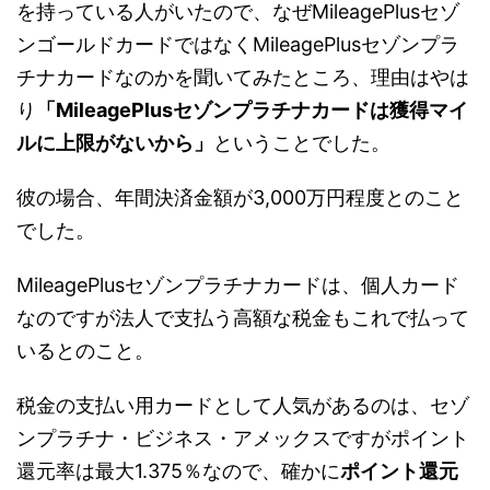
を持
っている人がいたので、なぜMileagePlusセゾ
ンゴールドカードではなくMileagePlusセゾンプラ
チナカ
ードなのかを聞いてみたところ、理由はやは
り
「MileageP
lusセゾンプラチナカードは獲得マイ
ルに上限がないから」
ということでした。
彼の場合、年間決済金額が3,000万円程度とのこと
でした。
MileagePlusセゾンプラチナカードは、個人カード
なの
ですが法人で支払う高額な税金もこれで払って
いるとのこと。
税金の支払い用カードとして人気があるのは、セゾ
ンプラチナ・ビ
ジネス・アメックスですがポイント
還元率は最大1.375％なの
で、確かに
ポイント還元