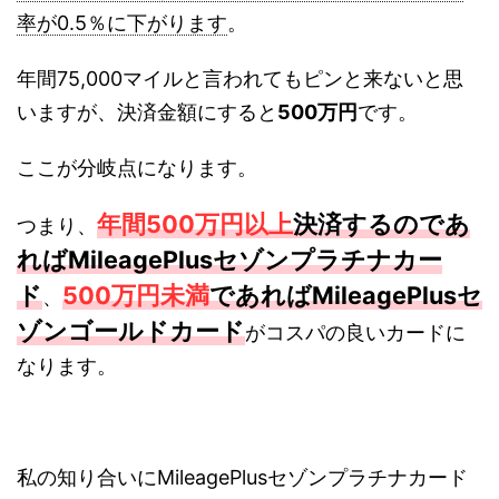
率が0.5％に下がります
。
年間75,000マイルと言われてもピンと来ないと思
いますが、
決済金額にすると
500万円
です。
ここが分岐点になります。
年間500万円以上
決済するのであ
つまり、
ればMileageP
lusセゾンプラチナカー
ド
500万円未満
であればMilea
gePlusセ
、
ゾンゴールドカード
がコスパの良いカードに
なります。
私の知り合いにMileagePlusセゾンプラチナカード