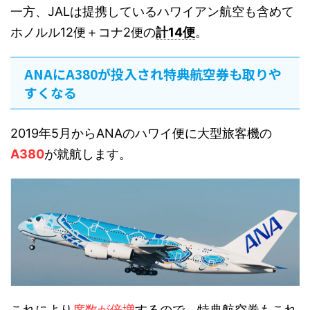
一方、JALは提携しているハワイアン航空も含めて
ホノルル12便＋コナ2便の
計14便
。
ANAにA380が投入され特典航空券も取りや
すくなる
2019年5月からANAのハワイ便に大型旅客機の
A380
が就航します。
これにより
席数が倍増
するので、特典航空券もこれ