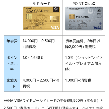
ルドカード
POINT ClubQ
年会費
14,000円～9,500円
初年度無料、2年目以
+消費税
降2,000円+消費税
ポイン
1.0～1.648％
1.0％（ショッピングマ
ト還元
イル・プレミアム加入
率
時）
家族カ
4,000円～2,500円+消
1,000円+消費税
ード
費税
※ANA VISAワイドゴールドカードの年会費9,500円（本会員）と
2,500円（家族カード）は、WEB明細登録＆マイ・ペイすリボ設