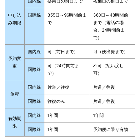
国内線
搭乗日の前日まで
搭乗日の前日まで
国際線
355日～96時間前ま
360日～48時間前
申し込
で
まで（電話の場
み期限
合、24時間前ま
で）
国内線
可（前日まで）
可（便出発まで）
予約変
可（24時間前ま
不可（払い戻し
更
国際線
で）
可）
国内線
片道／往復
片道／往復
旅程
国際線
往復のみ
片道／往復
国内線
1年間
1年間
有効期
限
国際線
1年間
予約便に限り有効