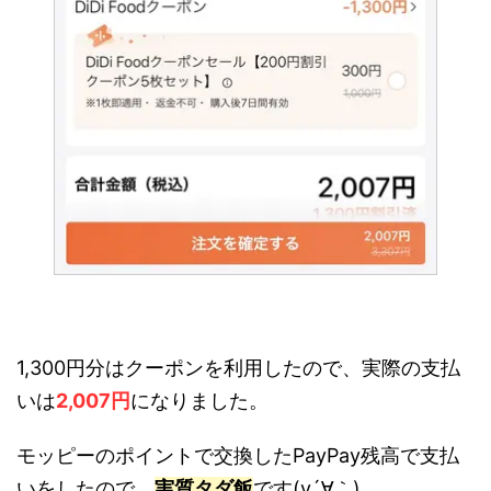
1,300円分はクーポンを利用したので、実際の支払
いは
2,007円
になりました。
モッピーのポイントで交換したPayPay残高で支払
いをしたので、
実質タダ飯
です(v´∀｀)