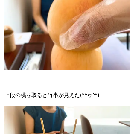
上段の桃を取ると竹串が見えた(*^ヮ^*)