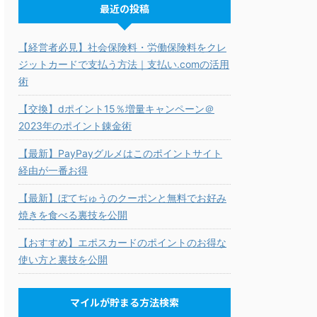
最近の投稿
【経営者必見】社会保険料・労働保険料をクレ
ジットカードで支払う方法｜支払い.comの活用
術
【交換】dポイント15％増量キャンペーン＠
2023年のポイント錬金術
【最新】PayPayグルメはこのポイントサイト
経由が一番お得
【最新】ぼてぢゅうのクーポンと無料でお好み
焼きを食べる裏技を公開
【おすすめ】エポスカードのポイントのお得な
使い方と裏技を公開
マイルが貯まる方法検索