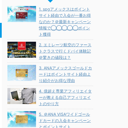
1. spgアメックスはポイント
サイト経由で入会が一番お得
なのか？＠最新キャンペーン
情報で◯◯◯◯◯ポイン
ト獲得
2. エミレーツ航空のファース
トクラスで行くドバイ体験記
＠驚きの値段は？
3. ANAアメックスゴールドカ
ードはポイントサイト経由よ
り紹介がお得な理由
4. 億超え専業アフィリエイタ
ーが教える自己アフィリエイ
トのやり方
5. ＠ANA VISAワイドゴール
ドカードの入会キャンペーン
とポイントサイト