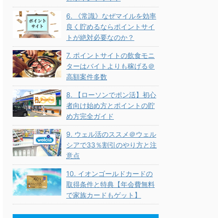
6. 《常識》なぜマイルを効率
良く貯めるならポイントサイ
トが絶対必要なのか？
7. ポイントサイトの飲食モニ
ターはバイトよりも稼げる＠
高額案件多数
8. 【ローソンでポン活】初心
者向け始め方とポイントの貯
め方完全ガイド
9. ウェル活のススメ＠ウェル
シアで33％割引のやり方と注
意点
10. イオンゴールドカードの
取得条件と特典【年会費無料
で家族カードもゲット】