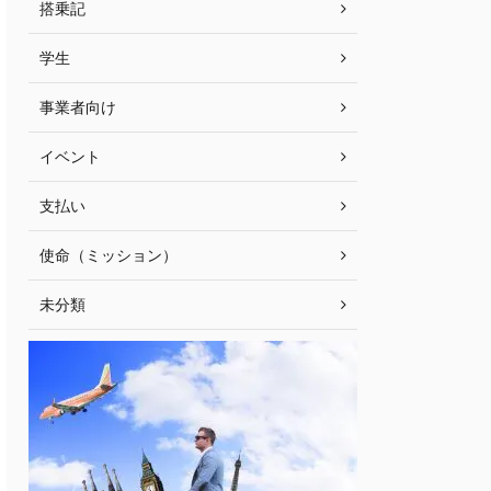
搭乗記
学生
事業者向け
イベント
支払い
使命（ミッション）
未分類