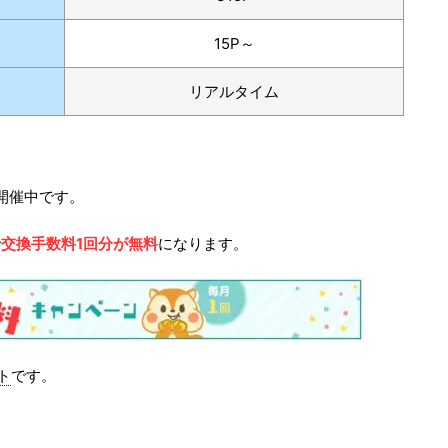
15P～
リアルタイム
開催中です。
で
交換手数料1回分が無料
になります。
ント
です。