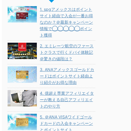
1. spgアメックスはポイント
サイト経由で入会が一番お得
なのか？＠最新キャンペーン
情報で◯◯◯◯◯ポイン
ト獲得
2. エミレーツ航空のファース
トクラスで行くドバイ体験記
＠驚きの値段は？
3. ANAアメックスゴールドカ
ードはポイントサイト経由よ
り紹介がお得な理由
4. 億超え専業アフィリエイタ
ーが教える自己アフィリエイ
トのやり方
5. ＠ANA VISAワイドゴール
ドカードの入会キャンペーン
とポイントサイト