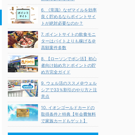
6. 《常識》なぜマイルを効率
良く貯めるならポイントサイ
トが絶対必要なのか？
7. ポイントサイトの飲食モニ
ターはバイトよりも稼げる＠
高額案件多数
8. 【ローソンでポン活】初心
者向け始め方とポイントの貯
め方完全ガイド
9. ウェル活のススメ＠ウェル
シアで33％割引のやり方と注
意点
10. イオンゴールドカードの
取得条件と特典【年会費無料
で家族カードもゲット】