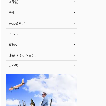
搭乗記
学生
事業者向け
イベント
支払い
使命（ミッション）
未分類