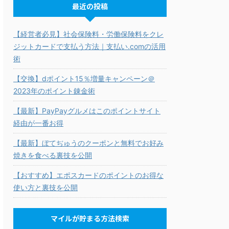
最近の投稿
【経営者必見】社会保険料・労働保険料をクレ
ジットカードで支払う方法｜支払い.comの活用
術
【交換】dポイント15％増量キャンペーン＠
2023年のポイント錬金術
【最新】PayPayグルメはこのポイントサイト
経由が一番お得
【最新】ぼてぢゅうのクーポンと無料でお好み
焼きを食べる裏技を公開
【おすすめ】エポスカードのポイントのお得な
使い方と裏技を公開
マイルが貯まる方法検索