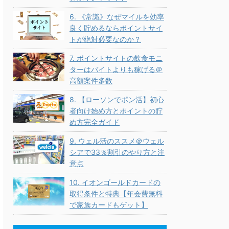
6. 《常識》なぜマイルを効率
良く貯めるならポイントサイ
トが絶対必要なのか？
7. ポイントサイトの飲食モニ
ターはバイトよりも稼げる＠
高額案件多数
8. 【ローソンでポン活】初心
者向け始め方とポイントの貯
め方完全ガイド
9. ウェル活のススメ＠ウェル
シアで33％割引のやり方と注
意点
10. イオンゴールドカードの
取得条件と特典【年会費無料
で家族カードもゲット】