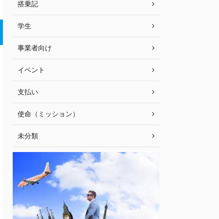
搭乗記
学生
事業者向け
イベント
支払い
使命（ミッション）
未分類