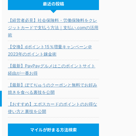
最近の投稿
【経営者必見】社会保険料・労働保険料をクレ
ジットカードで支払う方法｜支払い.comの活用
術
【交換】dポイント15％増量キャンペーン＠
2023年のポイント錬金術
【最新】PayPayグルメはこのポイントサイト
経由が一番お得
【最新】ぼてぢゅうのクーポンと無料でお好み
焼きを食べる裏技を公開
【おすすめ】エポスカードのポイントのお得な
使い方と裏技を公開
マイルが貯まる方法検索