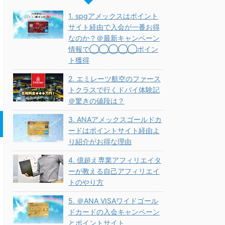
1. spgアメックスはポイント
サイト経由で入会が一番お得
なのか？＠最新キャンペーン
情報で◯◯◯◯◯ポイン
ト獲得
2. エミレーツ航空のファース
トクラスで行くドバイ体験記
＠驚きの値段は？
3. ANAアメックスゴールドカ
ードはポイントサイト経由よ
り紹介がお得な理由
4. 億超え専業アフィリエイタ
ーが教える自己アフィリエイ
トのやり方
5. ＠ANA VISAワイドゴール
ドカードの入会キャンペーン
とポイントサイト