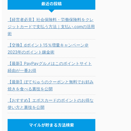
最近の投稿
【経営者必見】社会保険料・労働保険料をクレ
ジットカードで支払う方法｜支払い.comの活用
術
【交換】dポイント15％増量キャンペーン＠
2023年のポイント錬金術
【最新】PayPayグルメはこのポイントサイト
経由が一番お得
【最新】ぼてぢゅうのクーポンと無料でお好み
焼きを食べる裏技を公開
【おすすめ】エポスカードのポイントのお得な
使い方と裏技を公開
マイルが貯まる方法検索