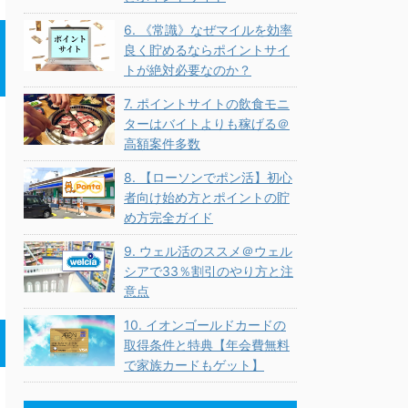
6. 《常識》なぜマイルを効率
良く貯めるならポイントサイ
トが絶対必要なのか？
7. ポイントサイトの飲食モニ
ターはバイトよりも稼げる＠
高額案件多数
8. 【ローソンでポン活】初心
者向け始め方とポイントの貯
め方完全ガイド
9. ウェル活のススメ＠ウェル
シアで33％割引のやり方と注
意点
10. イオンゴールドカードの
取得条件と特典【年会費無料
で家族カードもゲット】