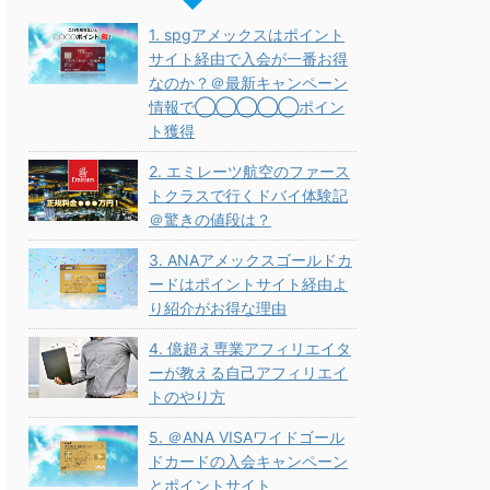
1. spgアメックスはポイント
サイト経由で入会が一番お得
なのか？＠最新キャンペーン
情報で◯◯◯◯◯ポイン
ト獲得
2. エミレーツ航空のファース
トクラスで行くドバイ体験記
＠驚きの値段は？
3. ANAアメックスゴールドカ
ードはポイントサイト経由よ
り紹介がお得な理由
4. 億超え専業アフィリエイタ
ーが教える自己アフィリエイ
トのやり方
5. ＠ANA VISAワイドゴール
ドカードの入会キャンペーン
とポイントサイト