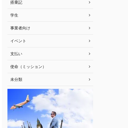
搭乗記
学生
事業者向け
イベント
支払い
使命（ミッション）
未分類