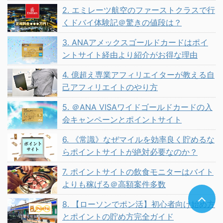
2. エミレーツ航空のファーストクラスで行
くドバイ体験記＠驚きの値段は？
3. ANAアメックスゴールドカードはポイ
ントサイト経由より紹介がお得な理由
4. 億超え専業アフィリエイターが教える自
己アフィリエイトのやり方
5. ＠ANA VISAワイドゴールドカードの入
会キャンペーンとポイントサイト
6. 《常識》なぜマイルを効率良く貯めるな
らポイントサイトが絶対必要なのか？
7. ポイントサイトの飲食モニターはバイト
よりも稼げる＠高額案件多数
8. 【ローソンでポン活】初心者向け始め方
とポイントの貯め方完全ガイド