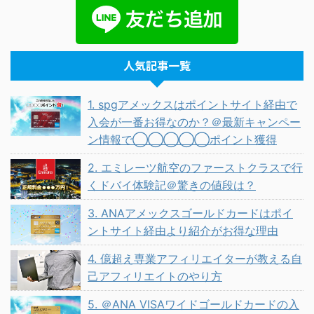
人気記事一覧
1. spgアメックスはポイントサイト経由で
入会が一番お得なのか？＠最新キャンペー
ン情報で◯◯◯◯◯ポイント獲得
2. エミレーツ航空のファーストクラスで行
くドバイ体験記＠驚きの値段は？
3. ANAアメックスゴールドカードはポイ
ントサイト経由より紹介がお得な理由
4. 億超え専業アフィリエイターが教える自
己アフィリエイトのやり方
5. ＠ANA VISAワイドゴールドカードの入