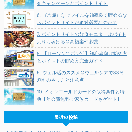
会キャンペーンとポイントサイト
6. 《常識》なぜマイルを効率良く貯めるな
らポイントサイトが絶対必要なのか？
7. ポイントサイトの飲食モニターはバイト
よりも稼げる＠高額案件多数
8. 【ローソンでポン活】初心者向け始め方
とポイントの貯め方完全ガイド
9. ウェル活のススメ＠ウェルシアで33％
割引のやり方と注意点
10. イオンゴールドカードの取得条件と特
典【年会費無料で家族カードもゲット】
最近の投稿