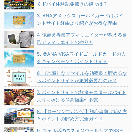
くドバイ体験記＠驚きの値段は？
3. ANAアメックスゴールドカードはポイ
ントサイト経由より紹介がお得な理由
4. 億超え専業アフィリエイターが教える自
己アフィリエイトのやり方
5. ＠ANA VISAワイドゴールドカードの入
会キャンペーンとポイントサイト
6. 《常識》なぜマイルを効率良く貯めるな
らポイントサイトが絶対必要なのか？
7. ポイントサイトの飲食モニターはバイト
よりも稼げる＠高額案件多数
8. 【ローソンでポン活】初心者向け始め方
とポイントの貯め方完全ガイド
9. ウェル活のススメ＠ウェルシアで33％