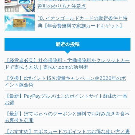
割引のやり方と注意点
10. イオンゴールドカードの取得条件と特
典【年会費無料で家族カードもゲット】
最近の投稿
【経営者必見】社会保険料・労働保険料をクレジットカー
ドで支払う方法｜支払い.comの活用術
【交換】dポイント15％増量キャンペーン＠2023年のポ
イント錬金術
【最新】PayPayグルメはこのポイントサイト経由が一番
お得
【最新】ぼてぢゅうのクーポンと無料でお好み焼きを食べ
る裏技を公開
【おすすめ】エポスカードのポイントのお得な使い方と裏