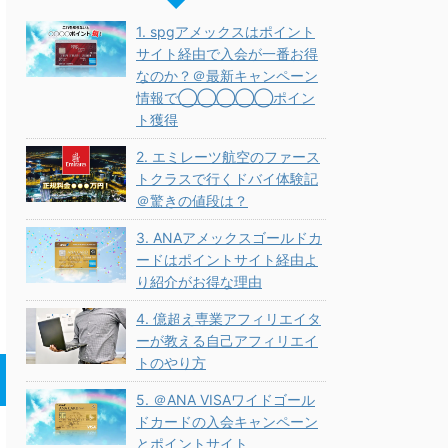
1. spgアメックスはポイント
サイト経由で入会が一番お得
なのか？＠最新キャンペーン
情報で◯◯◯◯◯ポイン
ト獲得
2. エミレーツ航空のファース
トクラスで行くドバイ体験記
＠驚きの値段は？
3. ANAアメックスゴールドカ
ードはポイントサイト経由よ
り紹介がお得な理由
4. 億超え専業アフィリエイタ
ーが教える自己アフィリエイ
トのやり方
5. ＠ANA VISAワイドゴール
ドカードの入会キャンペーン
とポイントサイト