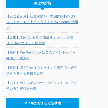
最近の投稿
【経営者必見】社会保険料・労働保険料をクレ
ジットカードで支払う方法｜支払い.comの活用
術
【交換】dポイント15％増量キャンペーン＠
2023年のポイント錬金術
【最新】PayPayグルメはこのポイントサイト
経由が一番お得
【最新】ぼてぢゅうのクーポンと無料でお好み
焼きを食べる裏技を公開
【おすすめ】エポスカードのポイントのお得な
使い方と裏技を公開
マイルが貯まる方法検索