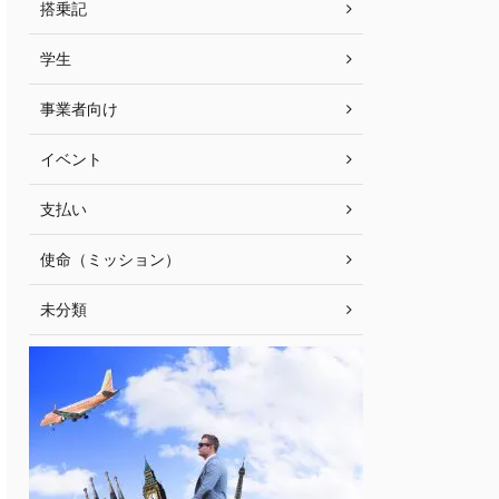
搭乗記
学生
事業者向け
イベント
支払い
使命（ミッション）
未分類