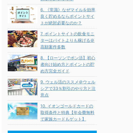
6. 《常識》なぜマイルを効率
良く貯めるならポイントサイ
トが絶対必要なのか？
7. ポイントサイトの飲食モニ
ターはバイトよりも稼げる＠
高額案件多数
8. 【ローソンでポン活】初心
者向け始め方とポイントの貯
め方完全ガイド
9. ウェル活のススメ＠ウェル
シアで33％割引のやり方と注
意点
10. イオンゴールドカードの
取得条件と特典【年会費無料
で家族カードもゲット】