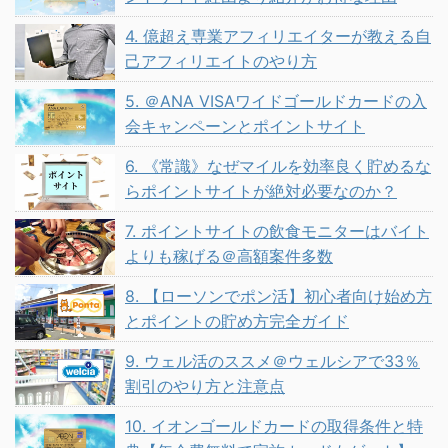
4. 億超え専業アフィリエイターが教える自
己アフィリエイトのやり方
5. ＠ANA VISAワイドゴールドカードの入
会キャンペーンとポイントサイト
6. 《常識》なぜマイルを効率良く貯めるな
らポイントサイトが絶対必要なのか？
7. ポイントサイトの飲食モニターはバイト
よりも稼げる＠高額案件多数
8. 【ローソンでポン活】初心者向け始め方
とポイントの貯め方完全ガイド
9. ウェル活のススメ＠ウェルシアで33％
割引のやり方と注意点
10. イオンゴールドカードの取得条件と特