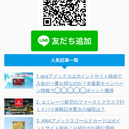
人気記事一覧
1. spgアメックスはポイントサイト経由で
入会が一番お得なのか？＠最新キャンペー
ン情報で◯◯◯◯◯ポイント獲得
2. エミレーツ航空のファーストクラスで行
くドバイ体験記＠驚きの値段は？
3. ANAアメックスゴールドカードはポイ
ントサイト経由より紹介がお得な理由