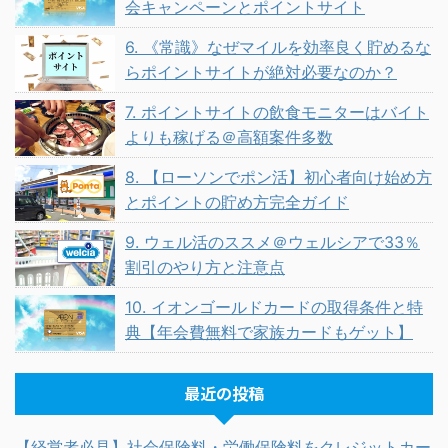
会キャンペーンとポイントサイト
6. 《常識》なぜマイルを効率良く貯めるな
らポイントサイトが絶対必要なのか？
7. ポイントサイトの飲食モニターはバイト
よりも稼げる＠高額案件多数
8. 【ローソンでポン活】初心者向け始め方
とポイントの貯め方完全ガイド
9. ウェル活のススメ＠ウェルシアで33％
割引のやり方と注意点
10. イオンゴールドカードの取得条件と特
典【年会費無料で家族カードもゲット】
最近の投稿
【経営者必見】社会保険料・労働保険料をクレジットカー