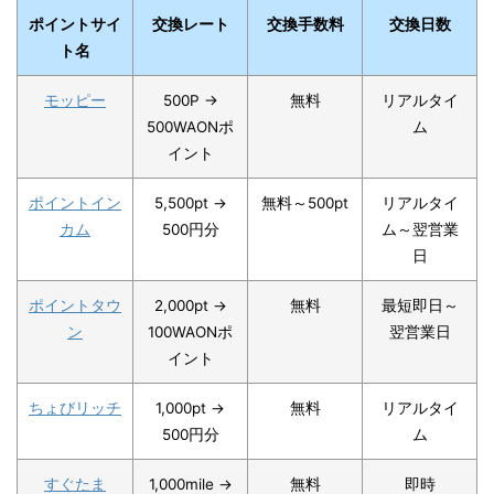
ポイントサイ
交換レート
交換手数料
交換日数
ト名
モッピー
500P →
無料
リアルタイ
500WAONポ
ム
イント
ポイントイン
5,500pt →
無料～500pt
リアルタイ
カム
500円分
ム～翌営業
日
ポイントタウ
2,000pt →
無料
最短即日～
ン
100WAONポ
翌営業日
イント
ちょびリッチ
1,000pt →
無料
リアルタイ
500円分
ム
すぐたま
1,000mile →
無料
即時