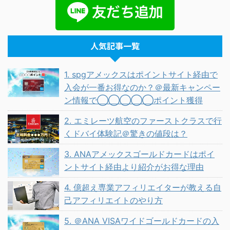
人気記事一覧
1. spgアメックスはポイントサイト経由で
入会が一番お得なのか？＠最新キャンペー
ン情報で◯◯◯◯◯ポイント獲得
2. エミレーツ航空のファーストクラスで行
くドバイ体験記＠驚きの値段は？
3. ANAアメックスゴールドカードはポイ
ントサイト経由より紹介がお得な理由
4. 億超え専業アフィリエイターが教える自
己アフィリエイトのやり方
5. ＠ANA VISAワイドゴールドカードの入