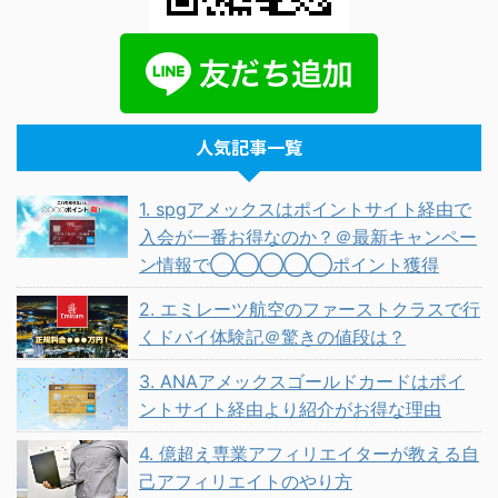
人気記事一覧
1. spgアメックスはポイントサイト経由で
入会が一番お得なのか？＠最新キャンペー
ン情報で◯◯◯◯◯ポイント獲得
2. エミレーツ航空のファーストクラスで行
くドバイ体験記＠驚きの値段は？
3. ANAアメックスゴールドカードはポイ
ントサイト経由より紹介がお得な理由
4. 億超え専業アフィリエイターが教える自
己アフィリエイトのやり方