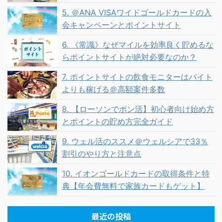
5. ＠ANA VISAワイドゴールドカードの入
会キャンペーンとポイントサイト
6. 《常識》なぜマイルを効率良く貯めるな
らポイントサイトが絶対必要なのか？
7. ポイントサイトの飲食モニターはバイト
よりも稼げる＠高額案件多数
8. 【ローソンでポン活】初心者向け始め方
とポイントの貯め方完全ガイド
9. ウェル活のススメ＠ウェルシアで33％
割引のやり方と注意点
10. イオンゴールドカードの取得条件と特
典【年会費無料で家族カードもゲット】
最近の投稿