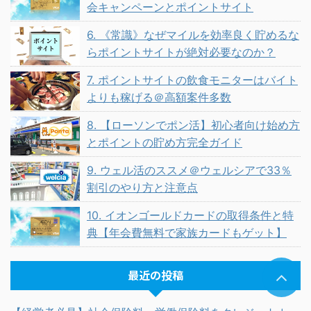
会キャンペーンとポイントサイト
6. 《常識》なぜマイルを効率良く貯めるな
らポイントサイトが絶対必要なのか？
7. ポイントサイトの飲食モニターはバイト
よりも稼げる＠高額案件多数
8. 【ローソンでポン活】初心者向け始め方
とポイントの貯め方完全ガイド
9. ウェル活のススメ＠ウェルシアで33％
割引のやり方と注意点
10. イオンゴールドカードの取得条件と特
典【年会費無料で家族カードもゲット】
最近の投稿