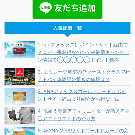
人気記事一覧
1. spgアメックスはポイントサイト経由で
入会が一番お得なのか？＠最新キャンペー
ン情報で◯◯◯◯◯ポイント獲得
2. エミレーツ航空のファーストクラスで行
くドバイ体験記＠驚きの値段は？
3. ANAアメックスゴールドカードはポイ
ントサイト経由より紹介がお得な理由
4. 億超え専業アフィリエイターが教える自
己アフィリエイトのやり方
5. ＠ANA VISAワイドゴールドカードの入