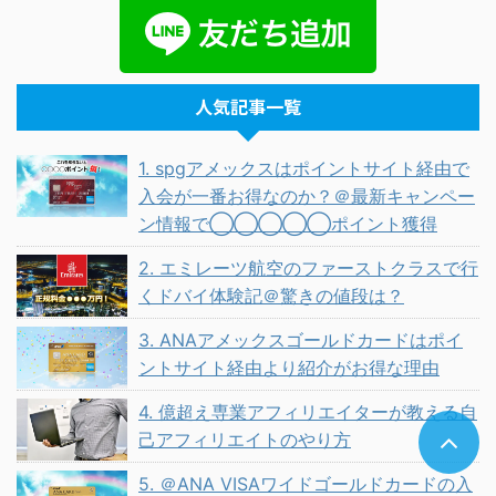
人気記事一覧
1. spgアメックスはポイントサイト経由で
入会が一番お得なのか？＠最新キャンペー
ン情報で◯◯◯◯◯ポイント獲得
2. エミレーツ航空のファーストクラスで行
くドバイ体験記＠驚きの値段は？
3. ANAアメックスゴールドカードはポイ
ントサイト経由より紹介がお得な理由
4. 億超え専業アフィリエイターが教える自
己アフィリエイトのやり方
5. ＠ANA VISAワイドゴールドカードの入