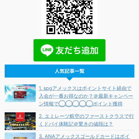
人気記事一覧
1. spgアメックスはポイントサイト経由で
入会が一番お得なのか？＠最新キャンペー
ン情報で◯◯◯◯◯ポイント獲得
2. エミレーツ航空のファーストクラスで行
くドバイ体験記＠驚きの値段は？
3. ANAアメックスゴールドカードはポイ