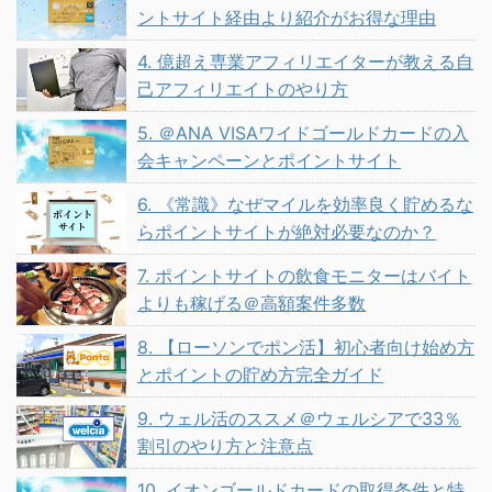
ントサイト経由より紹介がお得な理由
4. 億超え専業アフィリエイターが教える自
己アフィリエイトのやり方
5. ＠ANA VISAワイドゴールドカードの入
会キャンペーンとポイントサイト
6. 《常識》なぜマイルを効率良く貯めるな
らポイントサイトが絶対必要なのか？
7. ポイントサイトの飲食モニターはバイト
よりも稼げる＠高額案件多数
8. 【ローソンでポン活】初心者向け始め方
とポイントの貯め方完全ガイド
9. ウェル活のススメ＠ウェルシアで33％
割引のやり方と注意点
10. イオンゴールドカードの取得条件と特